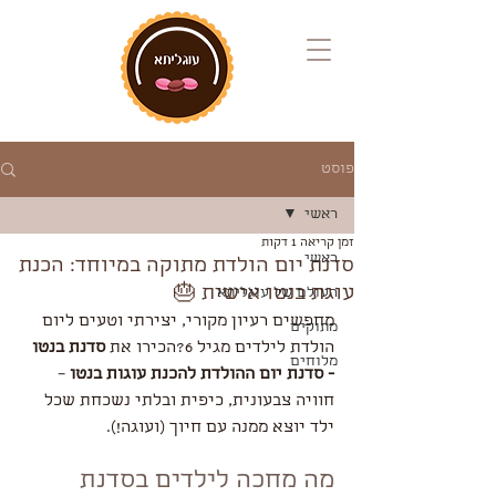
פוסט
ראשי
זמן קריאה 1 דקות
ראשי
סדנת יום הולדת מתוקה במיוחד: הכנת
עוגת בנטו אישית 🎂
העולם של עוגליתא
מחפשים רעיון מקורי, יצירתי וטעים ליום 
מתוקים
הולדת לילדים מגיל 6?הכירו את 
סדנת בנטו 
מלוחים
- סדנת יום ההולדת להכנת עוגות בנטו
 – 
חוויה צבעונית, כיפית ובלתי נשכחת שכל 
ילד יוצא ממנה עם חיוך (ועוגה!).
מה מחכה לילדים בסדנת 